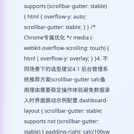
supports (scrollbar-gutter: stable)
{ html { overflow-y: auto;
scrollbar-gutter: stable; } } /*
Chrome专属优化 */ media (-
webkit-overflow-scrolling: touch) {
html { overflow-y: overlay; } }4. 不
同场景下的选型建议4.1 后台管理系
统推荐方案scrollbar-gutter calc备
用理由需要稳定操作体验避免数据录
入时界面跳动示例配置.dashboard-
layout { scrollbar-gutter: stable;
supports not (scrollbar-gutter:
stable) { padding-right: calc(100vw