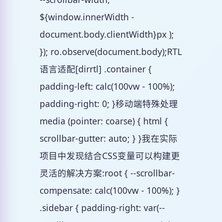
${window.innerWidth -
document.body.clientWidth}px );
}); ro.observe(document.body);RTL
语言适配[dirrtl] .container {
padding-left: calc(100vw - 100%);
padding-right: 0; }移动端特殊处理
media (pointer: coarse) { html {
scrollbar-gutter: auto; } }我在实际
项目中发现结合CSS变量可以构建更
灵活的解决方案:root { --scrollbar-
compensate: calc(100vw - 100%); }
.sidebar { padding-right: var(--