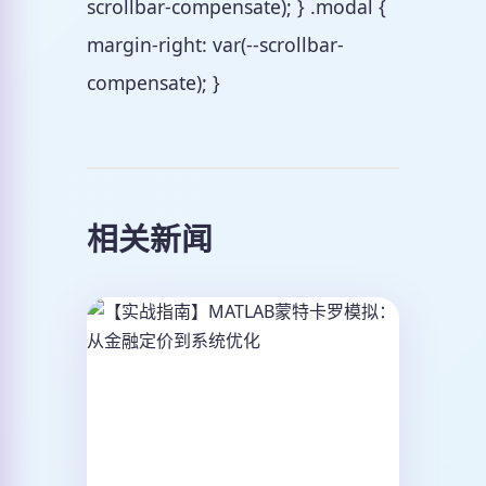
scrollbar-compensate); } .modal {
margin-right: var(--scrollbar-
compensate); }
相关新闻