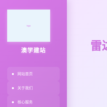
雷
澳学建站
网站首页
关于我们
核心服务