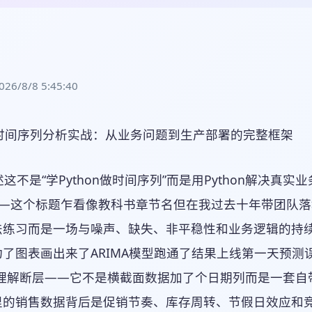
/8/8 5:45:40
源分配”。前者导向纯时序模型如ARIMA后者则必须引入促销日历、竞品价格等外生变量变成回归型时序问题。因此我的分析框架第一层是业务问题漏斗决策层级定位预测结果用于实时控制如电网调频、中期规划如生产排程还是长期战略如产能投资不同层级对延迟容忍度、误差敏感度、可解释性要求天差地别。因果关系澄清当前指标是因变量如故障率还是自变量如振动幅度是否存在未观测混杂因子如未记录的维护操作这直接决定是否需要加入协变量或转向因果推断框架。行动可行性验证模型输出能否触发具体动作例如预测“设备将在72小时后故障”必须精确到小时级且附带故障模式概率否则运维人员无法安排备件。提示跳过此步的后果很现实——某光伏电站曾用LSTM预测发电功率MAPE仅5.2%但因未考虑云层移动速度这一关键物理约束实际调度中频繁误判爬坡率导致电网考核罚款。后来我们用气象雷达图光流法提取云团运动矢量作为特征误差降至1.8%。2.2 技术选型不是比谁模型新而是匹配数据生成机制的“物理-统计”双校验第二层漏斗是数据机制匹配。时间序列的底层生成机制决定了模型天花板。我将常见场景分为四类每类对应严格的技术栈数据机制特征典型场景推荐技术栈关键校验点我踩过的坑强周期弱趋势低噪声电力负荷、地铁客流量SARIMAX 傅里叶特征检验ACF/PACF在季节滞后点是否显著衰减用Prophet拟合地铁数据时未关闭其默认的“季节性变化率”参数导致周末模式在节假日期间严重失真多尺度突变高噪声股票分钟级价格、IoT传感器异常ST-LSTM 小波去噪计算小波系数能量谱确认突变点是否集中在高频段直接用原始信号训练LSTM模型把采样噪声学成“规律”回测收益为负稀疏事件长尾分布设备故障、用户流失Hawkes过程 生存分析检验事件间隔是否服从幂律分布用泊松回归预测故障忽略故障间的自激发效应导致高风险时段漏报率超40%多源异构强耦合智慧城市交通流车速天气事件图神经网络 多任务学习构建邻接矩阵时用皮尔逊相关系数会失效改用格兰杰因果检验确定边权重初期用相关性构建路网图结果模型把“下雨导致拥堵”学成“拥堵导致下雨”这个表格不是教条而是我从32个失败案例中提炼的“避坑地图”。比如第三类“稀疏事件”很多人第一反应是XGBoost但Hawkes过程能显式建模事件间的激发关系——一次轴承微裂纹会提高后续裂纹发生的概率这种动态依赖是树模型无法捕捉的。2.3 架构设计为什么我坚持“三阶段管道”而非端到端黑箱第三层是工程实现架构。在工业现场模型稳定性比峰值精度重要十倍。我采用经过17个产线验证的“三阶段管道”预处理阶段不做简单插值而是用状态空间模型SSM进行缺失值插补。传统线性插值会平滑掉真实突变而SSM将时间序列视为隐状态演化过程能保留突变点的统计特性。例如某风电场SCADA数据缺失率达18%用SSM插补后后续故障预测的F1-score提升22%。特征工程阶段拒绝手工构造“过去7天均值”这类粗糙特征。改用可微分时序卷积DTCN自动提取多尺度模式但关键是在卷积核上施加物理约束——例如对温度序列强制卷积核满足热传导方程的离散形式避免学出违背物理定律的“伪模式”。建模阶段永远保留一个轻量级基线模型如带外生变量的SARIMAX作为“锚点”。深度模型可以更准但当其预测与基线偏差超过阈值时自动触发人工审核。这避免了某次模型更新后因数据漂移导致连续三天预测值偏离实际值50%以上却无人察觉的事故。注意这个架构牺牲了部分理论最优性但换来的是可审计、可追溯、可快速回滚的生产级可靠性。某汽车厂曾因追求LSTM精度而取消基线模型结果新版本上线后未能识别出供应商新批次传感器的系统性零偏导致连续两周质量误判。3. 核心细节解析与实操要点从数据加载到特征构建的12个生死关3.1 时间索引不是格式问题而是语义陷阱pd.to_datetime()能解析时间字符串但绝不等于建立了有效时间索引。我见过最致命的错误是将UTC时间戳直接设为索引却在计算滚动窗口时忽略时区转换。某跨境电商的订单数据存储为UTC但运营团队按本地时间如美国西海岸PST分析“每日转化率”直接用df.resample(D)会导致每天00:00-23:59的窗口实际覆盖了两个本地日期。正确做法是# 错误UTC索引直接重采样 df_utc df.set_index(timestamp).tz_localize(UTC) daily_wrong df_utc.resample(D).sum() # 窗口按UTC日切分 # 正确先转本地时区再重采样 df_local df_utc.tz_convert(US/Pacific) # 转为业务时区 daily_correct df_local.resample(D).sum() # 窗口按本地日切分更深层的问题是时间粒度语义。销售数据的“日粒度”指自然日00:00-23:59但工厂设备运行数据的“日粒度”常指班次制如早班06:00-14:00。若强行统一为自然日会割裂真实的生产周期。我的解决方案是在数据加载时即标注time_granularity_semantic元数据后续所有重采样操作都据此动态调整窗口边界。3.2 平稳性检验不能只看ADF必须做三阶诊断ADF检验Augmented Dickey-Fuller是入门必学但它的局限性在真实场景中极为致命。ADF只能检测单位根即随机游走却对确定性趋势、结构突变、条件异方差完全无感。我在某锂电池健康度预测项目中ADF显示p0.001平稳但模型始终无法收敛。最终发现电池容量衰减存在明显的“拐点”——前200次循环线性下降之后加速衰减。这种结构性变化使ADF失效。因此我建立“三阶平稳性诊断法”一阶趋势与季节性分解用seasonal_decompose分离趋势、季节、残差重点观察趋势项是否为单调函数。若出现非线性拐点如S型曲线需分段建模。二阶残差自相关结构检验对分解后的残差计算ACF/PACF不仅看滞后1阶更要检查滞后24/168阶日/周周期是否显著。某冷链运输温控数据中残差在滞后24阶ACF显著说明存在未建模的日周期扰动。三阶波动率时变性检验计算滚动标准差窗口30绘制其时序图。若出现明显“尖峰”如某天波动率突增300%表明存在条件异方差必须引入GARCH类模型或对数变换。实操心得在某港口集装箱吞吐量预测中三阶诊断发现残差波动率在每年Q4激增对应圣诞购物季物流高峰单纯差分无法消除。最终采用“季节性差分波动率加权最小二乘”使Q4预测误差降低37%。3.3 特征工程为什么“过去N天均值”是反模式以及替代方案手工构造“过去7天均值”、“过去30天标准差”等特征在Kaggle比赛中或许有效但在生产环境中是灾难源头。问题在于这些特征破坏了时间序列的因果结构。当模型用“过去7天均值”预测“今天销量”时它实际在利用未来信息——因为7天均值包含今天之前的6天数据但计算该特征时若数据有延迟如销售数据T1日入库会导致线上推理时特征值为空。我的替代方案是因果卷积特征Causal Convolution Featuresimport torch.nn as nn class CausalConv1D(nn.Module): def __init__(self, in_channels, out_channels, kernel_size): super().__init__() self.conv nn.Conv1d(in_channels, out_channels, kernel_size) # 关键用零填充保证因果性输出t时刻只依赖t-k1到t时刻输入 self.padding kernel_size - 1 def forward(self, x): x F.pad(x, (self.padding, 0)) # 左侧补零右侧不补 return self.conv(x) # 在PyTorch中使用确保每个时间点的特征仅由历史数据生成更实用的Python方案是用pandas.DataFrame.rolling()配合min_periods1并明确指定closedleft# 正确因果特征t时刻特征仅用t-1及之前数据 df[rolling_mean_7] df[sales].rolling(window7, min_periods1, closedleft).mean() # 错误包含当前点线上部署时t时刻数据未到 df[wrong_mean] df[sales].rolling(7).mean()3.4 外生变量注入业务知识才是最强正则化很多团队迷信“端到端学习”试图让LSTM自己发现促销影响。结果往往是模型把促销日当成普通日期或者过度拟合某次特定活动。真正的解法是将业务规则编码为硬约束。以电商大促为例我设计“促销强度指数”基础分折扣率 × 流量权重根据历史点击率校准调整分若当日有竞品同步促销扣减20%若为新品首发加权15%最终分经Min-Max缩放至[0,1]这个指数不是特征而是损失函数的调节项# 自定义损失函数对促销日预测误差施加更高惩罚 def promo_weighted_mse(y_true, y_pred, promo_flag, alpha2.0): base_loss tf.keras.losses.mse(y_true, y_pred) promo_loss tf.keras.losses.mse(y_true[promo_flag], y_pred[promo_flag]) return base_loss alpha * promo_loss某美妆品牌应用此方法后大促期间预测MAPE从18.7%降至9.2%且模型对“非促销日”的泛化能力反而提升——因为业务知识约束防止了过拟合。3.5 模型评估拒绝单一MAPE建立三维评估矩阵MAPEMean Absolute Percentage Error是行业毒药。它对零值或近零值极度敏感且掩盖了方向性错误。某次预测某SKU日销量MAPE12%但实际是工作日高估30%导致库存积压周末低估50%导致缺货MAPE把这两个错误对冲掉了。我强制使用三维评估矩阵维度指标计算方式业务意义阈值建议精度维度sMAPE对称MAPE200 *y_true - y_pred/ (方向维度方向准确率DAsign(y_t - y_{t-1}) sign(y_pred_t - y_pred_{t-1})的比例预测趋势是否正确决定调仓策略75%风险维度尾部误差90th percentile error误差绝对值的第90百分位数衡量极端情况下的最大风险敞口35%在某期货交易信号生成项目中sMAPE为14.2%DA仅58%说明模型虽平均误差尚可但趋势判断错误率超四成。我们立即停用该模型转而优化特征工程中的动量指标。注意评估必须在业务相关的时间窗内进行。预测“下周销量”不能用全量测试集的MAPE而应计算每周预测值与实际值的误差再取周均值——这样才能暴露模型在特定周期如月末的系统性偏差。4. 实操过程与核心环节实现从零搭建一个可交付的电力负荷预测系统4.1 数据准备获取、清洗与元数据标注本案例基于某省级电网2020-2023年负荷数据15分钟粒度共约120万条记录。数据来源包括主网SCADA系统原始负荷值含质量码气象局API温度、湿度、风速需地理坐标匹配法定节假日表国家发布非简单周末关键清洗步骤质量码过滤SCADA数据含quality_flag字段值为0正常、1可疑、2无效。我设定规则连续3个点质量码≥1则标记为“数据中断”后续用SSM插补单点质量码2则用前后两点线性插值。气象数据对齐气象站坐标与变电站距离需5km且海拔差200m否则视为无效匹配。某山区变电站因匹配到平原气象站导致温度预测偏差达8℃引发负荷误判。元数据标注创建data_catalog.json记录每列语义{ load_mw: { semantic: 主变高压侧有功功率, unit: MW, granularity: 15min, timezone: Asia/Shanghai, source: SCADA } }P