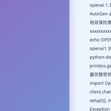
openai 
AutoG
用双保险策略第
xxxxxxxxx
echo OPE
openai1.
python-dot
print(os
露完整密钥。第 
import Op
client.cha
setup!}],
Exception