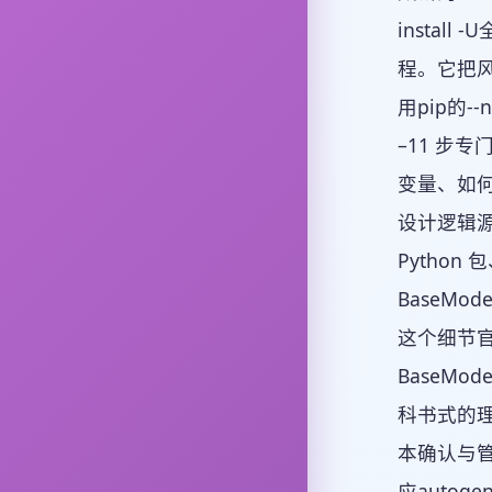
instal
程。它把风
用pip的-
–11 步
变量、如何
设计逻辑源
Python
BaseMod
这个细节官方文
BaseMo
科书式的理
本确认与管理
应autoge