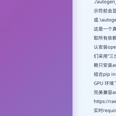
./autoge
示符前会显示(a
或.\auto
这是一个真正
取所有依赖而
认安装ope
们采用“三步走
赖只安装au
组合pip in
GPU 环境
完美兼容aut
https://
实时requi