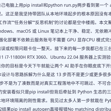
电脑上用pip install和python run.py两步看到
程。这正是我坚持带团队从本地环境起步的根本原因没有
工作流”“任务分解”“反思机制”的讨论都是空中楼阁。本
ndows、macOS 或 Linux 笔记本上干净、稳定、无依
r 容器化部署不依赖云服务账号不需要 GPU 显存CPU 
误或权限问题卡住一整天。接下来的每一步我都已在三台不同配
s 11 i7-11800H RTX 3060、Ubuntu 22.0
你的目标是今天下午就能让两个 AI 助手在你眼皮底下
整体设计与思路拆解为什么是这 13 步而不是更少或更多很
3 步不是为了凑数而是对真实工程落地中不可跳过、不可
n 的安装看似只是pip install但背后牵扯到 Pytho
地环境隔离的刚性需求。我见过太多人第一步就栽在 Python 
2结果pip install autogen直接报错No matching di