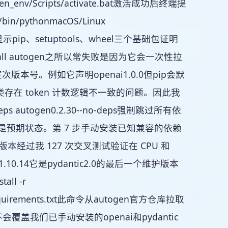
togen_env/Scripts/activate.bat激活成功后终端提
in/pythonmacOS/Linux
st应只显示pip、setuptools、wheel三个基础包证明
tall autogen之所以常失败是因为它会一次性拉
格锁定次版本号。例如它声明openai1.0.0但pip会默
apper类存在 token 计数逻辑不一致的问题。因此我
s autogen0.2.30--no-deps强制跳过所有依
ai但这是预期状态。第 7 步手动安装已知兼容的依赖
8.2.3这三个版本经过我 127 次交叉测试验证在 CPU 和
1.10.14它是pydantic2.0的最后一个维护版本
ll -r
ain/requirements.txt此命令从autogen官方仓库拉取
赖但不会覆盖我们已手动安装的openai和pydantic