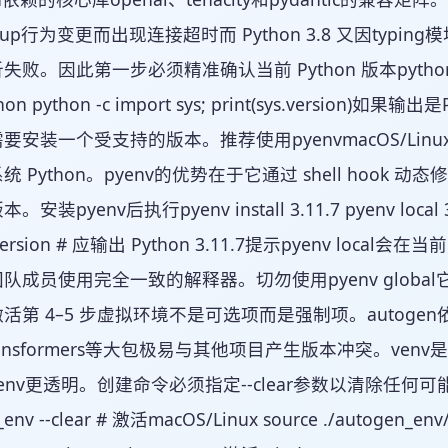
roup行为变更而出现连接超时而 Python 3.8 又因typing模
败。因此第一步必须精准确认当前 Python 版本python 
thon python -c import sys; print(sys.version)如
安装一个受支持的版本。推荐使用pyenvmacOS/Linux或
 Python。pyenv的优势在于它通过 shell hook 动
装pyenv后执行pyenv install 3.11.7 pyenv local 
-version # 应输出 Python 3.11.7提示pyenv local会
队成员使用完全一致的解释器。切勿使用pyenv global它会
第 4–5 步虚拟环境不是可选项而是强制项。autogen依赖约 
transformers等大包极易与其他项目产生版本冲突。venv
env更透明。创建命令必须指定--clear参数以清除任何可能残
_env --clear # 激活macOS/Linux source ./autogen_en