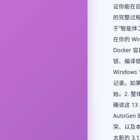
证你能在自己
的完整过
于“智能体
在你的 Wi
Docke
锁、编译错
Window
记录。如果
始。2. 
确说这 1
AutoGe
突、以及本
太新的 3.1