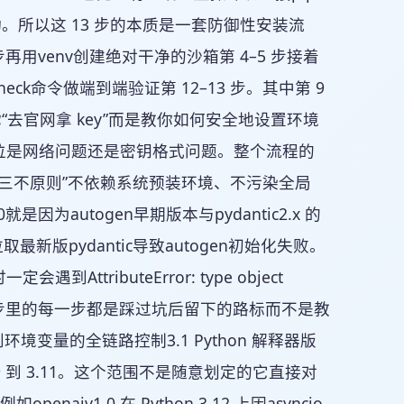
然无法启动。所以这 13 步的本质是一套防御性安装流
步再用venv创建绝对干净的沙箱第 4–5 步接着
check命令做端到端验证第 12–13 步。其中第 9
诉你“去官网拿 key”而是教你如何安全地设置环境
速定位是网络问题还是密钥格式问题。整个流程的
的“三不原则”不依赖系统预装环境、不污染全局
是因为autogen早期版本与pydantic2.x 的
n默认会拉取最新版pydantic导致autogen初始化失败。
AttributeError: type object
误。所以这 13 步里的每一步都是踩过坑后留下的路标而不是教
环境变量的全链路控制3.1 Python 解释器版
3.9 到 3.11。这个范围不是随意划定的它直接对
penaiv1.0 在 Python 3.12 上因asyncio