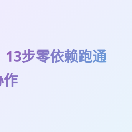
：13步零依赖跑通
协作
情