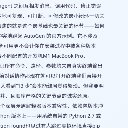
第一个 agent 之间互相发消息、调用代码、修正错误
本地可复现、可打断、可修改的最小闭环一切关
文聚焦的就是这个最基础也最关键的环节——如何
赖冲突地跑起 AutoGen 的官方示例。它不涉及
模式完全可用更不会让你在安装过程中被各种版本
置的开发机M1 MacBook Pro、
4 服务器上实测验证所有命令、路径、参数均来自真实终端输出
开始对话协作那现在就可以打开终端我们直接开
多人看到“13 步”会本能皱眉觉得繁琐。但我要明
合并、且顺序严格的关键节点的诚实还原。
n 生态的三个深层矛盾解释器版本兼容性、依赖包版本冲
版本上——用系统自带的 Python 2.7 或
stribution found也见过有人跳过虚拟环境直接pip