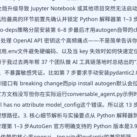
l -U全局升级导致 Jupyter Notebook 或其他项目突
险最高的环节前置先确认并锁定 Python 解释器第 1–3 
-no-deps策略分层安装第 6–8 步最后才用autogen自带的
专门处理 OpenAI API 密钥这个高频痛点——不是简单告
用.env文件避免硬编码、以及当 key 失效时如何快
于我过去两年帮 37 个团队做 AI 工具链落地时总结出
 包、不暴露敏感凭证。比如第 7 步要求手动安装pydantic2.0就
el接口有 breaking change而pip install autoge
档没写但你在实际运行conversable_agent.py示例时一定会遇到
del has no attribute model_config这个错
想路径。3. 核心细节解析与实操要点从 Python 解释器到
第 1–3 步AutoGen 官方明确支持的 Python 版本是
n依赖的核心库openai、tenacity和pydantic的兼容矩阵。例如o