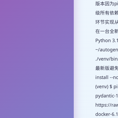
版本因为pi
级所有依赖大
环节实现从
在一台全新 U
Python 
~/autogen
./venv/bi
最新版避免旧 p
install -
(venv) $ p
pydantic-1
https://ra
docker-6.