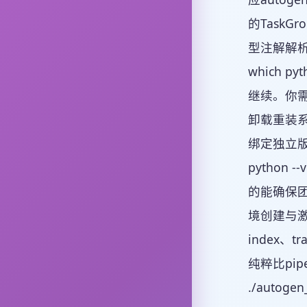
的TaskG
型注解解析失
which py
继续。你需要
卸载重装系统
绑定独立版本。安
python -
的能确保团
境创建与激活
index、
纯粹比pip
./autogen