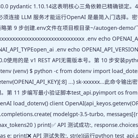
1.30.0 pydantic 1.10.14这表明核心三角依赖已精确锁定。4
en 必须连接 LLM 服务才能运行OpenAI 是最简入门
 9 步创建.env文件在项目根目录~/autogen-demo/下创建.
xxxxxxxxxxxxxxxxxxxxxxxxxxxxxxx .env echo OPENAI_A
NAI_API_TYPEopen_ai .env echo OPENAI_API_VER
30.0使用的是 v1 REST API无需版本号。第 10 步安装python-
env (venv) $ python -c from dotenv import load_doten
.getenv(OPENAI_API_KEY)[:8] ...) sk-xxxxxx
11 步编写最小验证脚本test_api.pyimport os from dote
enAI load_dotenv() client OpenAI(api_keyos.getenv(OP
t.completions.create( modelgpt-3.5-turbo, messages[{r
 max_tokens20 ) print(✅ API 测试成功:, response.choices[0
 as e: print(❌ API 测试失败:, str(e))运行python test_