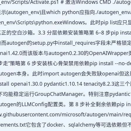
n_env/Scripts/Activate.ps1 # 激活Windows CMD ./au
utogen_env)且which python应指向./autogen_env/b
gen_env\Scripts\python.exeWindows。此时pip li
的空白沙箱。3.3 分层依赖安装策略第 6–8 步pip ins
autogen的setup.py中install_requires字段未严
nai1.42.0而该版本与autogen0.2.30的OpenAIWr
”策略第 6 步安装核心骨架禁用依赖pip install --no-dep
togen本身。此时import autogen会失败缺open
stall openai1.30.0 pydantic1.10.14 tenacity
下均能稳定运行GroupChatManager。特别注意pydantic
ogen的LLMConfig配置类。第 8 步补全剩余依赖pip insta
raw.githubusercontent.com/microsoft/autogen/m
rements.txt它包含了docker、sqlalchemy等可选依