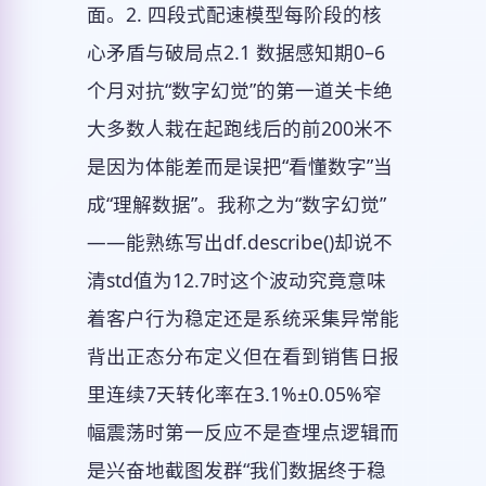
面。2. 四段式配速模型每阶段的核
心矛盾与破局点2.1 数据感知期0–6
个月对抗“数字幻觉”的第一道关卡绝
大多数人栽在起跑线后的前200米不
是因为体能差而是误把“看懂数字”当
成“理解数据”。我称之为“数字幻觉”
——能熟练写出df.describe()却说不
清std值为12.7时这个波动究竟意味
着客户行为稳定还是系统采集异常能
背出正态分布定义但在看到销售日报
里连续7天转化率在3.1%±0.05%窄
幅震荡时第一反应不是查埋点逻辑而
是兴奋地截图发群“我们数据终于稳