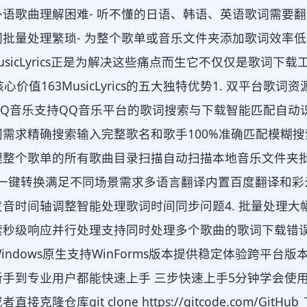
语歌曲理解困难- 听不懂的日语、韩语、英语歌词需要翻
批量处理繁琐- 为整个歌单或音乐文件夹添加歌词效率低
MusicLyrics正是为解决这些痛点而生它不仅仅是歌
核心价值163MusicLyrics的五大独特优势1. 双平
Q音乐支持QQ音乐平台的歌词搜索与下载智能匹配自动识
同需求精确搜索输入完整歌名和歌手100%准确匹配模糊
理整个歌单的所有歌曲目录扫描自动扫描本地音乐文件夹批
RT一键转换满足不同场景需求多语言翻译内置百度翻译和彩
发音时间轴调整智能处理歌词时间同步问题4. 批量处理
索秒级响应并行处理支持同时处理多个歌曲的歌词下载错误
ndows原生支持WinForms版本提供稳定体验跨平台版本基于
手到专业用户都能快速上手 三步快速上手5分钟学会使用第一步
接克隆仓库git clone https://gitcode.com/GitHub_