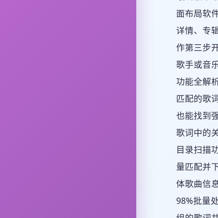
面布局软件
详情、专辑
作第三步
歌手或音
功能全解
匹配的歌
也能找到
歌词中的
目录扫描
量匹配并
体歌曲信息
98%批量
组的歌词共