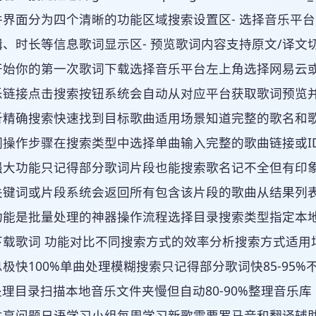
界面分为四个清晰的功能区域搜索设置区- 选择音乐平台
、时长等信息歌词显示区- 预览歌词内容支持原文/译文
开始你的第一次歌词下载选择音乐平台左上角选择网易云
乐链接点击搜索按钮系统会自动从对应平台获取歌词预览并
析精确搜索快速找到目标歌曲适用场景知道完整的歌名和歌
词操作步骤在搜索类型中选择单曲输入完整的歌曲链接或I
强大功能只记得部分歌词片段也能搜索歌名记不全但有印
关键词或片段系统会返回所有包含该片段的歌曲从结果列
功能是批量处理的神器操作流程选择目录搜索类型指定本
下载歌词 功能对比不同搜索方式的效率分析搜索方式适用
极快100%单曲处理模糊搜索只记得部分歌词快85-95%
处理目录扫描本地音乐文件夹慢但自动80-90%整理音乐
享问题日语学习小组每周学习新歌需要罗马音和翻译辅助解决方