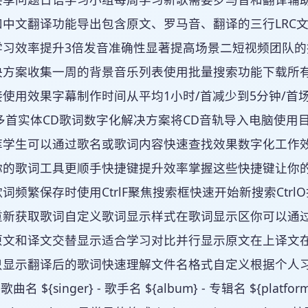
和中文翻译功能导出包含原文、罗马音、翻译的三行LRC
习效率提升3倍发音准确性显著提高场景二短视频团队的批
决方案收集一周的背景音乐列表使用批量搜索功能下载所有
接使用效果字幕制作时间从平均1小时/首减少到5分钟/
0多首实体CD歌词数字化解决方案将CD音轨导入电脑使用
学生可以通过歌名或歌词内容快速查找效果数字化工作效率
的歌词工具更顺手快捷键提升效率掌握这些快捷键让你的操
词频繁保存时使用CtrlF聚焦搜索框快速开始新搜索Ctr
重新获取歌词自定义歌词显示样式在歌词显示区你可以通
原文和译文交替显示适合学习对比并行显示原文在上译文
只显示翻译后的歌词快速理解文件名格式自定义根据个人习
- 歌曲名 ${singer} - 歌手名 ${album} - 专辑名 ${plat