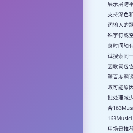
展示层跨平
支持深色
词输入的
殊字符或
身时间轴
试搜索同
因歌词包
擎百度翻
败可能原
批处理减
合163Mu
163Mus
用场景推