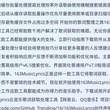
用缓存批量处理提高处理效率外语歌曲使用模糊搜索提高
次后续从缓存读取批量操作优先尽量使用歌单或目录扫描
存避免缓存文件占用过多空间 开始你的歌词整理之旅163Mu
源工具已经帮助数千用户解决了歌词获取的难题。无论你
这款工具都能提供强大的支持。立即行动指南下载软件从
批量处理分享经验将使用技巧分享给更多需要的人反馈建
开发者积极响应用户反馈不断添加新功能和优化体验。主要
置高级用户v6.5搜索优化、界面简化普通用户v7.0极
简单。163MusicLyrics正是这样一款工具它将歌
而不是繁琐的技术细节。现在就开始使用163MusicLy
业工作这款工具都能成为你得力的音乐助手。下载试用开
icLyrics云音乐歌词获取处理工具【网易云、QQ音乐】项目
/gitcode.com/GitHub_Trending/16/163Music