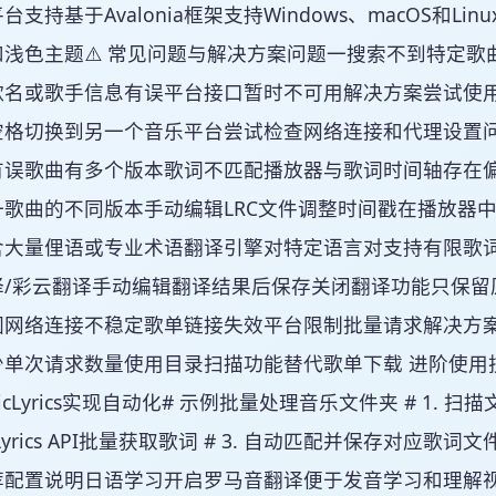
台支持基于Avalonia框架支持Windows、macOS和
和浅色主题⚠️ 常见问题与解决方案问题一搜索不到特定
歌名或歌手信息有误平台接口暂时不可用解决方案尝试使
空格切换到另一个音乐平台尝试检查网络连接和代理设置
有误歌曲有多个版本歌词不匹配播放器与歌词时间轴存在
一歌曲的不同版本手动编辑LRC文件调整时间戳在播放器
含大量俚语或专业术语翻译引擎对特定语言对支持有限歌
译/彩云翻译手动编辑翻译结果后保存关闭翻译功能只保留
因网络连接不稳定歌单链接失效平台限制批量请求解决方
少单次请求数量使用目录扫描功能替代歌单下载 进阶使用
sicLyrics实现自动化# 示例批量处理音乐文件夹 # 1. 扫
icLyrics API批量获取歌词 # 3. 自动匹配并保存
荐配置说明日语学习开启罗马音翻译便于发音学习和理解视