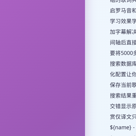
启罗马音
学习效果学
加字幕解
间轴后直
要将500
搜索数据库
化配置让你
保存当前歌
搜索结果
交错显示
赏仅译文
${name} 