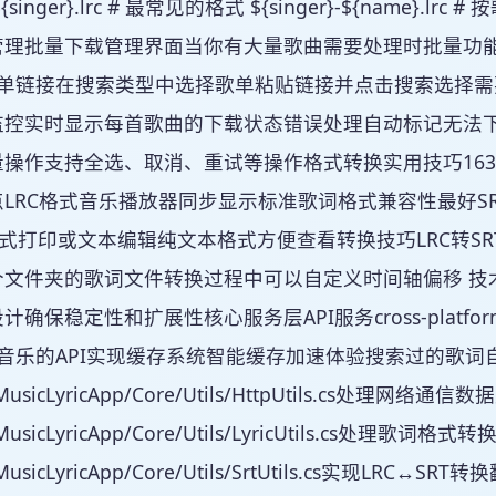
${singer}.lrc # 最常见的格式 ${singer}-${name}.lr
管理批量下载管理界面当你有大量歌曲需要处理时批量功
歌单链接在搜索类型中选择歌单粘贴链接并点击搜索选择
监控实时显示每首歌曲的下载状态错误处理自动标记无法
操作支持全选、取消、重试等操作格式转换实用技巧163Mu
LRC格式音乐播放器同步显示标准歌词格式兼容性最好S
格式打印或文本编辑纯文本格式方便查看转换技巧LRC转S
文件夹的歌词文件转换过程中可以自定义时间轴偏移 技术架构稳
保稳定性和扩展性核心服务层API服务cross-platform/Music
音乐的API实现缓存系统智能缓存加速体验搜索过的歌词自动
/MusicLyricApp/Core/Utils/HttpUtils.cs处理网络
/MusicLyricApp/Core/Utils/LyricUtils.cs处理歌词格
m/MusicLyricApp/Core/Utils/SrtUtils.cs实