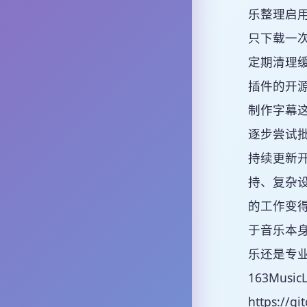
乐整理启
只下载一
定期清理缓
插件的开
制作字幕
逐步尝试
持续更新
持、复杂设
的工作变得
于音乐本身
乐还是专
163Mus
https:/