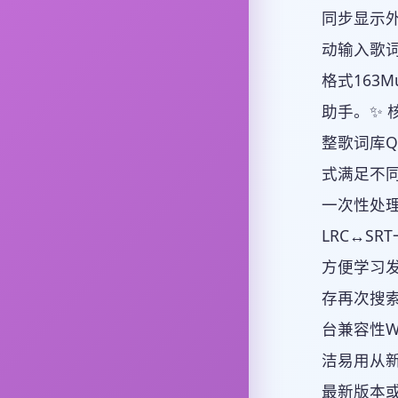
同步显示外
动输入歌词
格式163
助手。✨ 
整歌词库Q
式满足不
一次性处
LRC↔S
方便学习
存再次搜
台兼容性Wi
洁易用从新
最新版本或者直