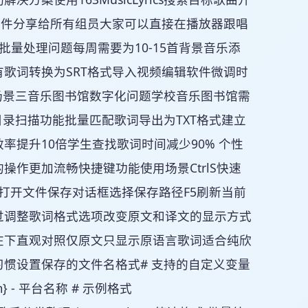
文件分享给所有组员大家可以直接在播放器跟唱
量处理问题每周需要为10-15首背景音乐添
歌词转换为SRT格式导入视频编辑软件微调时
首场景三音乐图书馆数字化问题学校音乐图书馆需
目录扫描功能批量匹配歌词导出为TXT格式建立
提升10倍学生查找歌词时间减少90% 个性
作更加流畅快捷键功能使用场景CtrlS快速
lO打开文件保存对话框选择保存路径F5刷新当前
过调整歌词格式选项改变原文和译文的显示方式
在下直观对照仅原文只显示原语言歌词适合纯欣
惯设置保存的文件名格式# 支持的自定义变量
form} - 平台名称 # 示例格式