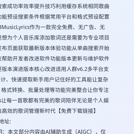
搜索成功率效率提升技巧利用缓存系统相同歌曲
功能预设搜索条件根据常用平台和格式预设配置
sicLyrics作为一款完全免费、无广告、无
是想为个人音乐库添加歌词还是需要为专业项目
发布页面获取最新版本体验功能从单曲搜索开始
议帮助开发者改进软件功能版本更新与维护软件
版本演进版本核心改进适用人群v6.2多平台支
简设计、快速提取新手用户记住好的工具能让复杂
词获取、格式转换、批量处理等功能完美整合让你专注
rics让每一首歌都有完美的歌词陪伴无论是个人娱
启高效的歌词管理新时代【免费下载链接】
地址:
Lyrics创作声明：本文部分内容由AI辅助生成（AIGC），仅