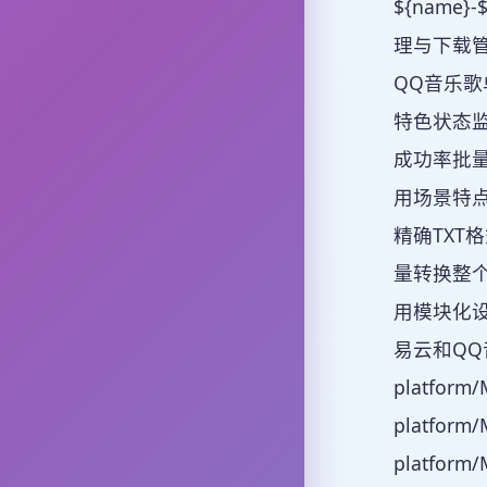
${name}-
理与下载
QQ音乐
特色状态
成功率批量
用场景特点
精确TXT
量转换整个
用模块化设计确
易云和QQ
platform
platform
platfor