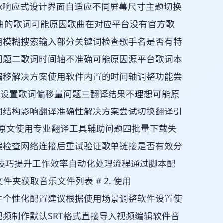
Linux响应式设计界面自适应不同屏幕尺寸主题切换
歌曲的歌词可能原因歌曲在对应平台没有官方歌
用模糊搜索输入部分关键词检查歌手名是否有特
问题二歌词时间轴不准确可能原因源平台歌词本
偏移解决方案使用软件内置的时间轴调整功能尝
中设置歌词偏移量问题三翻译结果不理想可能原
词结构影响翻译准确性解决方案尝试切换翻译引
原文使用专业翻译工具辅助问题四批量下载失
案检查网络连接后重试验证歌单链接是否有效分
技巧提升工作效率自动化处理流程通过脚本配
描文件夹获取音乐文件列表 # 2. 使用
对应歌词文件个性化配置建议根据使用场景调整软件设置使
频制作默认SRT格式直接导入视频编辑软件音